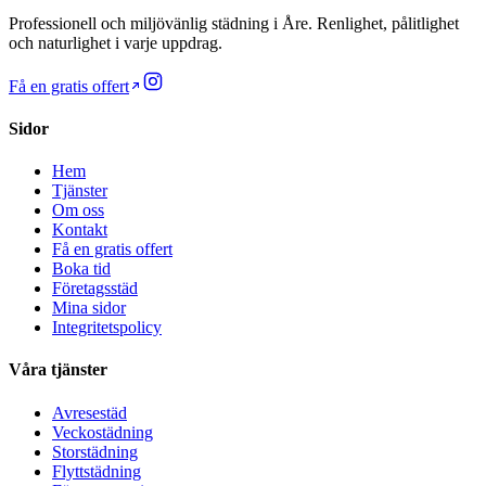
Professionell och miljövänlig städning i
Åre
. Renlighet, pålitlighet
och naturlighet i varje uppdrag.
Få en gratis offert
Sidor
Hem
Tjänster
Om oss
Kontakt
Få en gratis offert
Boka tid
Företagsstäd
Mina sidor
Integritetspolicy
Våra tjänster
Avresestäd
Veckostädning
Storstädning
Flyttstädning