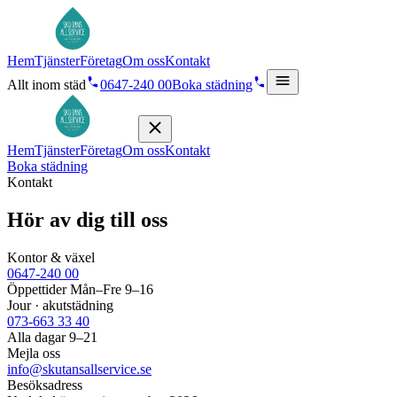
Hem
Tjänster
Företag
Om oss
Kontakt
Allt inom städ
0647-240 00
Boka städning
Hem
Tjänster
Företag
Om oss
Kontakt
Boka städning
Kontakt
Hör av dig till oss
Kontor & växel
0647-240 00
Öppettider Mån–Fre 9–16
Jour · akutstädning
073-663 33 40
Alla dagar 9–21
Mejla oss
info@skutansallservice.se
Besöksadress