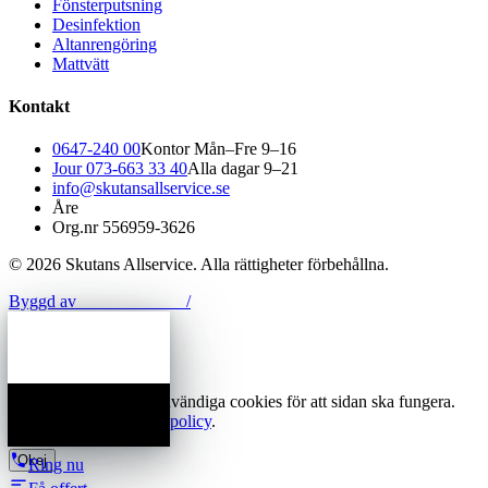
Fönsterputsning
Desinfektion
Altanrengöring
Mattvätt
Kontakt
0647-240 00
Kontor
Mån–Fre 9–16
Jour
073-663 33 40
Alla dagar 9–21
info@skutansallservice.se
Åre
Org.nr
556959-3626
©
2026
Skutans Allservice
. Alla rättigheter förbehållna.
Byggd av
Nordkod Media
/
Vi använder endast nödvändiga cookies för att sidan ska fungera.
Läs mer i vår
integritetspolicy
.
Okej
Ring nu